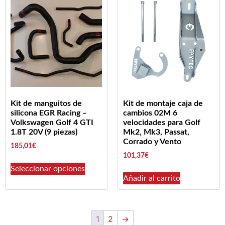
Kit de manguitos de
Kit de montaje caja de
silicona EGR Racing –
cambios 02M 6
Volkswagen Golf 4 GTI
velocidades para Golf
1.8T 20V (9 piezas)
Mk2, Mk3, Passat,
Corrado y Vento
185,01
€
101,37
€
Seleccionar opciones
Añadir al carrito
1
2
→