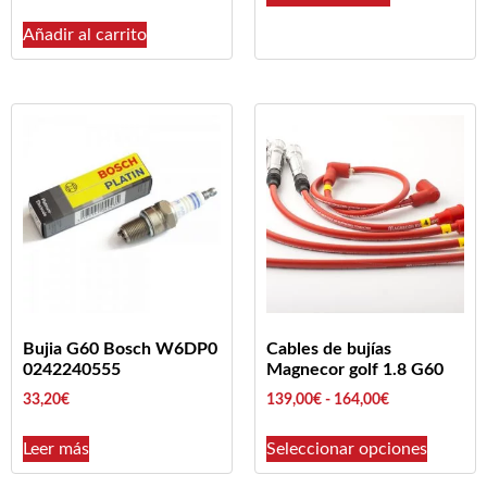
Añadir al carrito
Bujia G60 Bosch W6DP0
Cables de bujías
0242240555
Magnecor golf 1.8 G60
33,20
€
139,00
€
-
164,00
€
Leer más
Seleccionar opciones