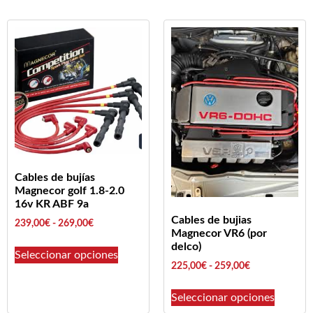
Cables de bujías
Magnecor golf 1.8-2.0
16v KR ABF 9a
Cables de bujias
239,00
€
-
269,00
€
Magnecor VR6 (por
delco)
Seleccionar opciones
225,00
€
-
259,00
€
Seleccionar opciones