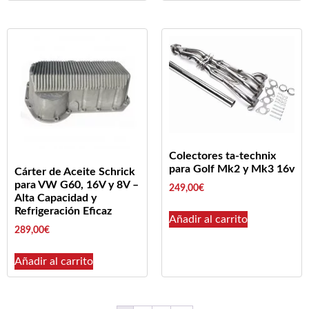
Colectores ta-technix
para Golf Mk2 y Mk3 16v
Cárter de Aceite Schrick
para VW G60, 16V y 8V –
249,00
€
Alta Capacidad y
Refrigeración Eficaz
Añadir al carrito
289,00
€
Añadir al carrito