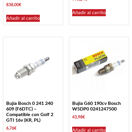
838,00
€
Añadir al carrito
Añadir al carrito
Bujía Bosch 0 241 240
Bujia G60 190cv Bosch
609 (F6DTC) –
W5DP0 0241247500
Compatible con Golf 2
43,98
€
GTI 16v (KR, PL)
6,76
€
Añadir al carrito